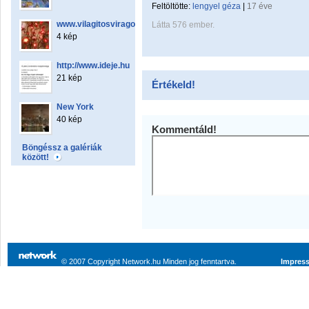
Feltöltötte:
lengyel géza
|
17 éve
www.vilagitosviragok.hu
Látta 576 ember.
4 kép
http://www.ideje.hu
21 kép
Értékeld!
New York
40 kép
Kommentáld!
Böngéssz a galériák
között!
© 2007 Copyright Network.hu Minden jog fenntartva.
Impres