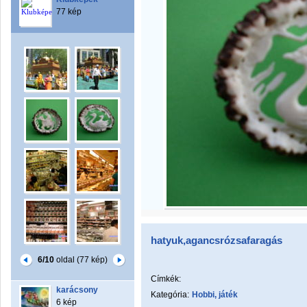
77 kép
hatyuk,agancsrózsafaragás
6/10
oldal (77 kép)
Címkék:
karácsony
Kategória:
Hobbi, játék
6 kép