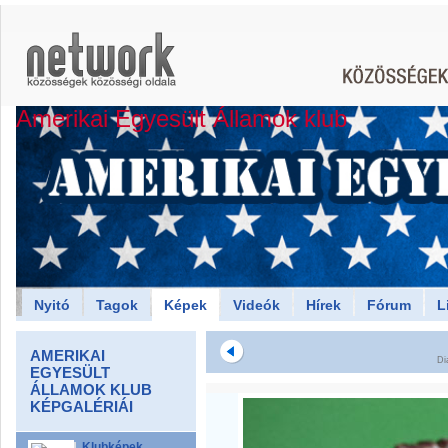
Amerikai Egyesült Államok klub
Nyitó
Tagok
Képek
Videók
Hírek
Fórum
L
AMERIKAI
Di
EGYESÜLT
ÁLLAMOK KLUB
KÉPGALÉRIÁI
Klubképek