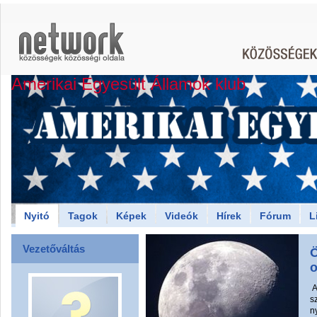
Amerikai Egyesült Államok klub
Nyitó
Tagok
Képek
Videók
Hírek
Fórum
L
Vezetőváltás
Ö
o
A
s
n