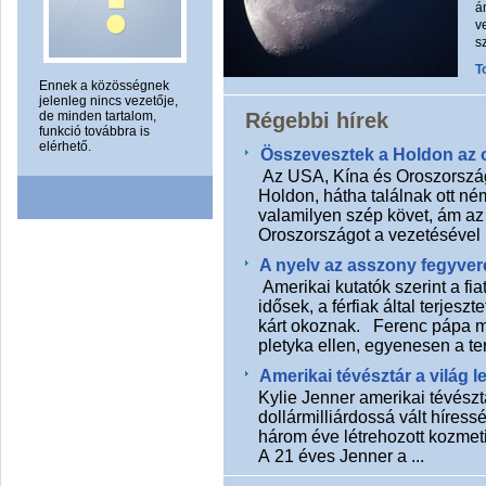
á
v
s
T
Ennek a közösségnek
jelenleg nincs vezetője,
de minden tartalom,
Régebbi hírek
funkció továbbra is
elérhető.
Összevesztek a Holdon az o
Az USA, Kína és Oroszország 
Holdon, hátha találnak ott n
valamilyen szép követ, ám az
Oroszországot a vezetésével in
A nyelv az asszony fegyver
Amerikai kutatók szerint a fia
idősek, a férfiak által terjesz
kárt okoznak. Ferenc pápa mé
pletyka ellen, egyenesen a ter
Amerikai tévésztár a világ l
Kylie Jenner amerikai tévésztár
dollármilliárdossá vált híres
három éve létrehozott kozmet
A 21 éves Jenner a ...