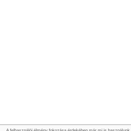
A felhasználói élmény fokozása érdekében már mi is használunk 