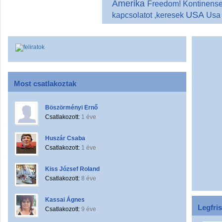
Amerika
Freedom!
Kontinens
USA
kapcsolatot ,keresek
Usa
Most csatlakoztak
Böszörményi Ernő
Csatlakozott:
1 éve
Huszár Csaba
Csatlakozott:
1 éve
Kiss József Roland
Csatlakozott:
8 éve
Kassai Ágnes
Legfri
Csatlakozott:
9 éve