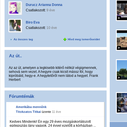
Durucz Arianna Donna
Csatlakozott:
9 éve
Biro Eva
Csatlakozott:
10 éve
Az összes tag
Hívd meg ismerőseidet
Az út..
Az az út, amelyen a legkisebb kitérő nélkül végigmennek,
sehová sem vezet. A hegyre csak kicsit mássz föl, hogy
kipróbáld, hegy-e. A hegytetőről nem látod a hegyet. Frank
Herbert
Fórumtémák
Amerikába mennénk
Titokzatos Titkai
üzente
11 éve
Kedves Mindenki! Én egy 29 éves mozgáskorlátozott
epilepsziás lány vagyok. 24 évvel ezelőtt a kórházban ...