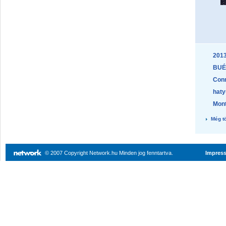
2013
BUÉ
Conn
haty
Mont
Még t
© 2007 Copyright Network.hu Minden jog fenntartva.
Impres