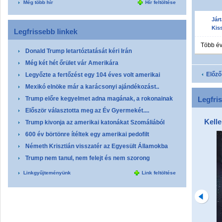
Még több hír
Hír feltöltése
Jár
Kiss
Legfrissebb linkek
Több év
Donald Trump letartóztatását kéri Irán
Még két hét őrület vár Amerikára
Előző
Legyőzte a fertőzést egy 104 éves volt amerikai
Mexikó elnöke már a karácsonyi ajándékozást..
Trump előre kegyelmet adna magának, a rokonainak
Legfri
Először választotta meg az Év Gyermekét....
Kell
Trump kivonja az amerikai katonákat Szomáliából
600 év börtönre ítéltek egy amerikai pedofilt
Németh Krisztián visszatér az Egyesült Államokba
Trump nem tanul, nem felejt és nem szorong
Linkgyűjteményünk
Link feltöltése