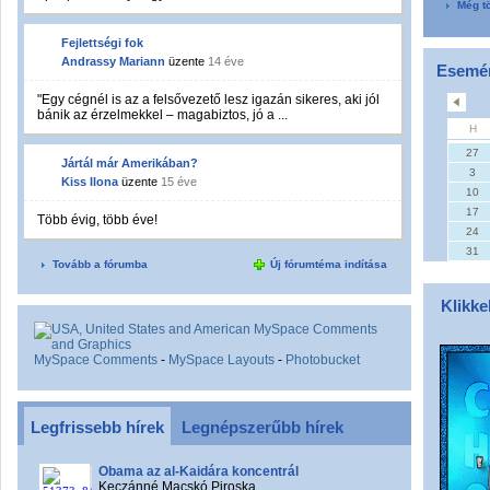
Még t
Fejlettségi fok
Andrassy Mariann
üzente
14 éve
Esemé
"Egy cégnél is az a felsővezető lesz igazán sikeres, aki jól
bánik az érzelmekkel – magabiztos, jó a ...
H
27
Jártál már Amerikában?
3
Kiss Ilona
üzente
15 éve
10
17
Több évig, több éve!
24
31
Tovább a fórumba
Új fórumtéma indítása
Klikke
MySpace Comments
-
MySpace Layouts
-
Photobucket
Legfrissebb hírek
Legnépszerűbb hírek
Obama az al-Kaidára koncentrál
Keczánné Macskó Piroska