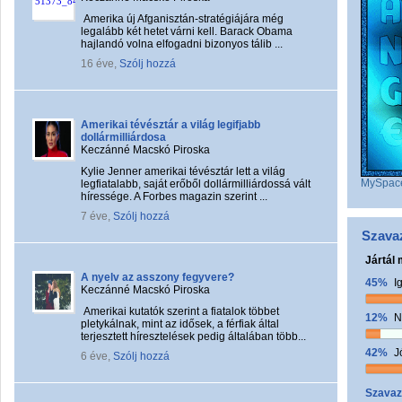
Amerika új Afganisztán-stratégiájára még
legalább két hetet várni kell. Barack Obama
hajlandó volna elfogadni bizonyos tálib ...
16 éve,
Szólj hozzá
Amerikai tévésztár a világ legifjabb
dollármilliárdosa
Keczánné Macskó Piroska
Kylie Jenner amerikai tévésztár lett a világ
MySpac
legfiatalabb, saját erőből dollármilliárdossá vált
híressége. A Forbes magazin szerint ...
7 éve,
Szólj hozzá
Szava
Jártál
A nyelv az asszony fegyvere?
45%
I
Keczánné Macskó Piroska
Amerikai kutatók szerint a fiatalok többet
12%
N
pletykálnak, mint az idősek, a férfiak által
terjesztett híresztelések pedig általában több...
42%
J
6 éve,
Szólj hozzá
Szavaz